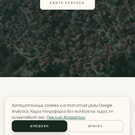
ΚΆΝΤΕ ΚΡΆΤΗΣΗ
Χρησιμοποιούμε cookies για στατιστικά μέσω Google
LANARI
Analytics. Καμία πληροφορία δεν συλλέγεται χωρίς τη
συγκατάθεσή σας.
Πολιτική Απορρήτου
.
ΕΜΠΕΙΡΊΕΣ
Η ΠΕΡΙΟΧΉ
ΑΠΟΔΟΧΉ
ΆΡΝΗΣΗ
ΔΩΜΆΤΙΑ
ΕΠΙΚΟΙΝΩΝΊΑ