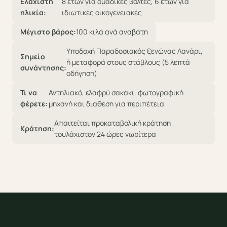
Ελάχιστη
8 ετών για ομαδικές βόλτες, 6 ετών για
ηλικία:
ιδιωτικές οικογενειακές
Μέγιστο βάρος:
100 κιλά ανά αναβάτη
Υποδοχή Παραδοσιακός ξενώνας Λανάρι,
Σημείο
ή μεταφορά στους στάβλους (5 λεπτά
συνάντησης:
οδήγηση)
Τι να
Αντηλιακό, ελαφρύ σακάκι, φωτογραφική
φέρετε:
μηχανή και διάθεση για περιπέτεια
Απαιτείται προκαταβολική κράτηση
Κράτηση:
τουλάχιστον 24 ώρες νωρίτερα