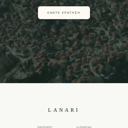
ΚΆΝΤΕ ΚΡΆΤΗΣΗ
LANARI
ΕΜΠΕΙΡΊΕΣ
Η ΠΕΡΙΟΧΉ