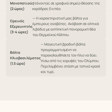
Μονοπατιού
φτάνοντας σε γραφικό σημείο θέασης της
(2 ώρες)
χαράδρας Ενιπέα.
— Η χαρακτηριστική μας βόλτα για
Ορεινός
έμπειρους αναβάτες. Ανάβαση σε αλπικά
Εξερευνητής
λιβάδια με εκπληκτική πανοραμική θέα
(3-4 ώρες)
του Θερμαϊκού Κόλπου.
— Μαγευτική βραδινή βόλτα
προγραμματισμένη να
Βόλτα
παρακολουθήσετε τον ήλιο να δύει
Ηλιοβασιλέματος
πίσω από τις κορυφές του Ολύμπου.
(1,5 ώρα)
Περιλαμβάνει στάση με τοπικό κρασί
και τυρί.