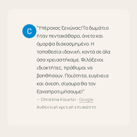
“Υπέροχος ξενώνας!Το δωμάτιο
ήταν πεντακάθαρο, άνετο και
όμορφα διακοσμημένο. Η
τοποθεσία ιδανική, κοντά σε όλα
όσα χρειαστήκαμε. Φιλόξενοι
ιδιοκτήτες, πρόθυμοι να
βοηθήσουν. Ποιότητα, ευγένεια
και άνεση, σίγουρα θα τον
ξαναπροτιμήσουμε!”
— Christina Kiourtzi ·
Google
·
Αυθεντική κριτική επισκέπτη