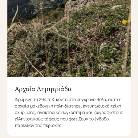
Αρχαία Δημητριάδα
Ιδρυμένη το 294 π.Χ. κοντά στο σύγχρονο Βόλο, αυτή η
αρχαία μακεδονική πόλη διατηρεί εντυπωσιακά τείχη
οχύρωσης, ανακτορικό συγκρότημα και ζωγραφιστούς
ελληνιστικούς τάφους που φωτίζουν το ένδοξο
παρελθόν της περιοχής.