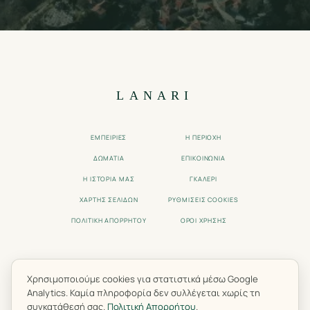
LANARI
ΕΜΠΕΙΡΊΕΣ
Η ΠΕΡΙΟΧΉ
ΔΩΜΆΤΙΑ
ΕΠΙΚΟΙΝΩΝΊΑ
Η ΙΣΤΟΡΊΑ ΜΑΣ
ΓΚΑΛΕΡΊ
ΧΆΡΤΗΣ ΣΕΛΊΔΩΝ
ΡΥΘΜΊΣΕΙΣ COOKIES
ΠΟΛΙΤΙΚΉ ΑΠΟΡΡΉΤΟΥ
ΌΡΟΙ ΧΡΉΣΗΣ
Χρησιμοποιούμε cookies για στατιστικά μέσω Google
Analytics. Καμία πληροφορία δεν συλλέγεται χωρίς τη
© 2025 LANARI GUEST HOUSE. ΛΙΒΑΔΙ, ΟΛΥΜΠΟΣ, ΕΛΛΑΔΑ.
συγκατάθεσή σας.
Πολιτική Απορρήτου
.